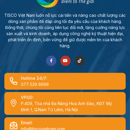
TISCO Việt Nam luôn nỗ lực cải tiến và nâng cao chất lượng các
dòng sản phẩm để đáp ứng tối đa yêu cầu của khách hàng.
Đồng thời, chúng tôi cũng liên tục đổi mới, tăng cường năng lực
sản xuất và kinh doanh, áp dụng công nghệ kỹ thuật hiện đại,
phát triển ổn định, bền vững để giữ được niềm tin của khách
hàng.
Hotline 24/7:
077 529 6699
VPGD:
P.409, Tòa nhà Đa Năng Hoa Anh Đào, KĐT Mỹ
Đình 1, Q.Nam Từ Liêm, Hà Nội
Email:
info@tiscovietnam.com