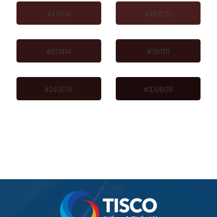
#411A1A
#481D1D
#321414
#2B1111
#240E0E
#1D0B0B