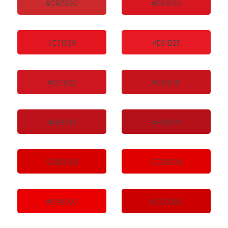
#CB292C
#D81620
#E31620
#E81B25
#CE1620
#C6141D
#BE121B
#B51019
#D60000
#E00000
#EA0000
#CC0000