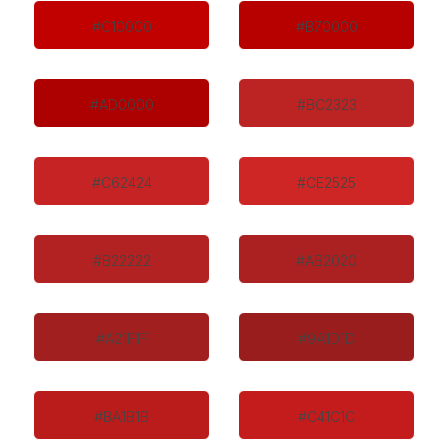
#C10000
#B70000
#AD0000
#BC2323
#C62424
#CE2525
#B22222
#AB2020
#A21F1F
#9A1D1D
#BA1B1B
#C41C1C