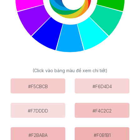
(Click vào bảng màu để xem chi tiết)
#F5CBCB
#F6D4D4
#F7DDDD
#F4C2C2
#F2BABA
#F0B1B1