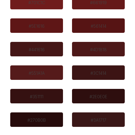
#701C1C
#661919
#5E1616
#561414
#441616
#4D1818
#551A1A
#3C1414
#351111
#2E0E0E
#270B0B
#3A1717