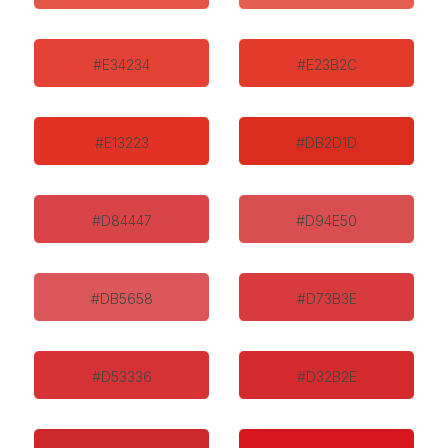
#E34234
#E23B2C
#E13223
#DB2D1D
#D84447
#D94E50
#DB5658
#D73B3E
#D53336
#D32B2E