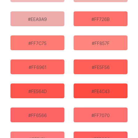
#EEA9A9
#FF726B
#FF7C75
#FF857F
#FF6961
#FE5F56
#FE564D
#FE4C43
#FF6566
#FF7070