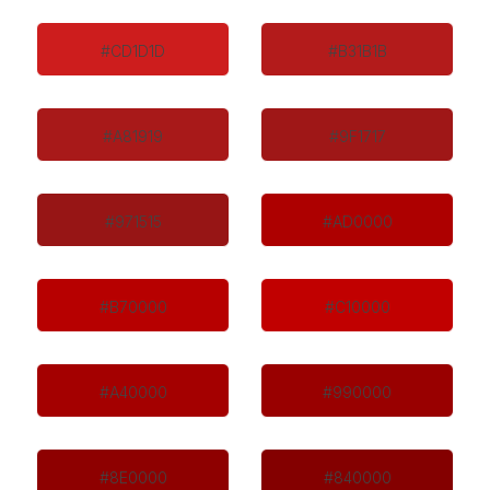
#CD1D1D
#B31B1B
#A81919
#9F1717
#971515
#AD0000
#B70000
#C10000
#A40000
#990000
#8E0000
#840000