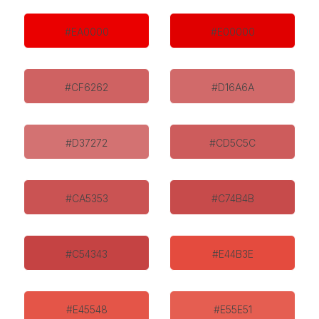
#EA0000
#E00000
#CF6262
#D16A6A
#D37272
#CD5C5C
#CA5353
#C74B4B
#C54343
#E44B3E
#E45548
#E55E51