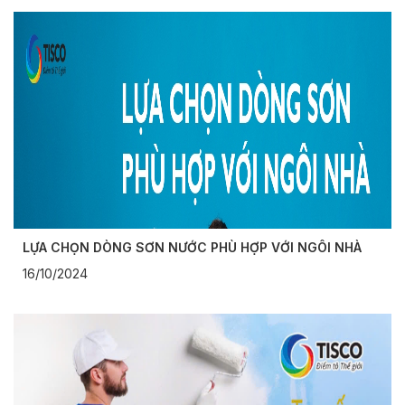
LỰA CHỌN DÒNG SƠN NƯỚC PHÙ HỢP VỚI NGÔI NHÀ
16/10/2024