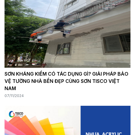
SƠN KHÁNG KIỀM CÓ TÁC DỤNG GÌ? GIẢI PHÁP BẢO
VỆ TƯỜNG NHÀ BỀN ĐẸP CÙNG SƠN TISCO VIỆT
NAM
07/11/2024