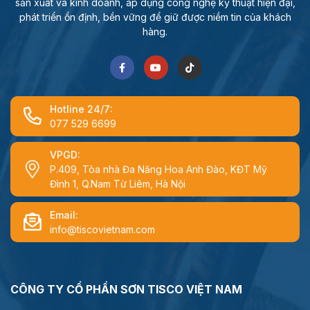
sản xuất và kinh doanh, áp dụng công nghệ kỹ thuật hiện đại,
phát triển ổn định, bền vững để giữ được niềm tin của khách
hàng.
Hotline 24/7:
077 529 6699
VPGD:
P.409, Tòa nhà Đa Năng Hoa Anh Đào, KĐT Mỹ
Đình 1, Q.Nam Từ Liêm, Hà Nội
Email:
info@tiscovietnam.com
CÔNG TY CỔ PHẦN SƠN TISCO VIỆT NAM