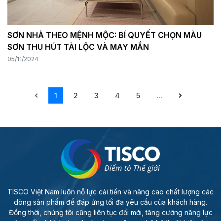
SƠN NHÀ THEO MỆNH MỘC: BÍ QUYẾT CHỌN MÀU
SƠN THU HÚT TÀI LỘC VÀ MAY MẮN
05/11/2024
1
2
3
4
5
...
TISCO Việt Nam luôn nỗ lực cải tiến và nâng cao chất lượng các
dòng sản phẩm để đáp ứng tối đa yêu cầu của khách hàng.
Đồng thời, chúng tôi cũng liên tục đổi mới, tăng cường năng lực