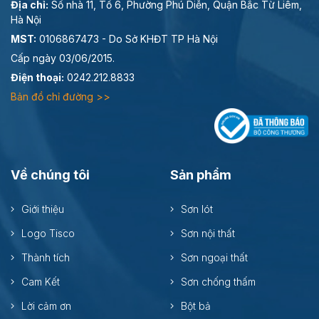
Địa chỉ:
Số nhà 11, Tổ 6, Phường Phú Diễn, Quận Bắc Từ Liêm,
Hà Nội
MST:
0106867473 - Do Sở KHĐT TP Hà Nội
Cấp ngày 03/06/2015.
Điện thoại:
0242.212.8833
Bản đồ chỉ đường >>
Về chúng tôi
Sản phẩm
Giới thiệu
Sơn lót
Logo Tisco
Sơn nội thất
Thành tích
Sơn ngoại thất
Cam Kết
Sơn chống thấm
Lời cảm ơn
Bột bả