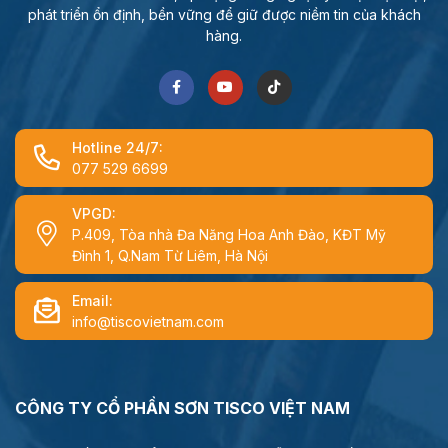
phát triển ổn định, bền vững để giữ được niềm tin của khách
hàng.
Hotline 24/7:
077 529 6699
VPGD:
P.409, Tòa nhà Đa Năng Hoa Anh Đào, KĐT Mỹ
Đình 1, Q.Nam Từ Liêm, Hà Nội
Email:
info@tiscovietnam.com
CÔNG TY CỔ PHẦN SƠN TISCO VIỆT NAM