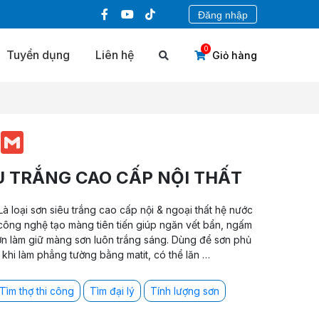
Đăng nhập
0
Tuyển dụng
Liên hệ
Giỏ hàng
book
Messenger
Gmail
U TRẮNG CAO CẤP NỘI THẤT
à loại sơn siêu trắng cao cấp nội & ngoại thất hệ nước
 công nghệ tạo màng tiên tiến giúp ngăn vết bẩn, ngấm
n làm giữ màng sơn luôn trắng sáng. Dùng để sơn phủ
t khi làm phẳng tường bằng matit, có thể lăn …
Tìm thợ thi công
Tìm đại lý
Tính lượng sơn