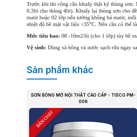
Trước khi thi công cần khuấy thật kỹ thùng sơn.
0,3lit cho thùng 4lit). Khuấy lại thùng sơn cho
matit hoặc 02 lớp nếu tường không bả matit, mỗi
o
nhiệt độ bề mặt vật liệu <35
C. Nếu cần có thể l
Mức tiêu hao:
08 -10m2/lít (cho 1 lớp) tùy bề m
Vệ sinh:
Dùng xà bông và nước sạch rửa ngay sa
Sản phẩm khác
SƠN BÓNG MỜ NỘI THẤT CAO CẤP - TISCO PM-
006
BÁN CHẠY