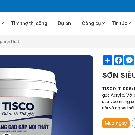
u
Tìm thợ thi công
Dự án
Công cụ
Tin tức
p nội thất
Chia
Face
sẻ
SƠN SIÊ
TISCO-T-006:
L
gốc Acrylic. Với
sâu vào màng sơ
nội và ngoại thấ
Mua ngay