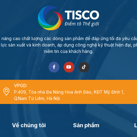
và nâng cao chất lượng các dòng sản phẩm để đáp ứng tối đa yêu cầu
 lực sản xuất và kinh doanh, áp dụng công nghệ kỹ thuật hiện đại, p
niềm tin của khách hàng.
VPGD:
P.409, Tòa nhà Đa Năng Hoa Anh Đào, KĐT Mỹ Đình 1,
Q.Nam Từ Liêm, Hà Nội
Về chúng tôi
Sản phẩm
L