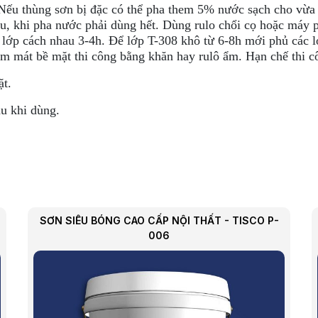
 Nếu thùng sơn bị đặc có thể pha them 5% nước sạch cho vừa đ
 đều, khi pha nước phải dùng hết. Dùng rulo chổi cọ hoặc máy
 lớp cách nhau 3-4h. Để lớp T-308 khô từ 6-8h mới phủ các lớ
àm mát bề mặt thi công bằng khăn hay rulô ẩm. Hạn chế thi c
ặt.
u khi dùng.
SƠN SIÊU BÓNG CAO CẤP NỘI THẤT - TISCO P-
006