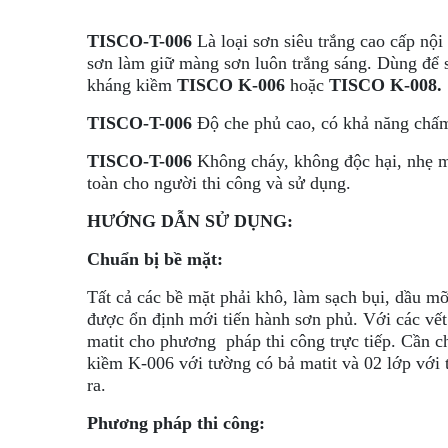
TISCO-T-006
Là loại sơn siêu trắng cao cấp nộ
sơn làm giữ màng sơn luôn trắng sáng. Dùng để sơ
kháng kiềm
TISCO K-006
hoặc
TISCO K-008.
TISCO-T-006
Độ che phủ cao, có khả năng chấm
TISCO-T-006
Không cháy, không độc hại, nhẹ mù
toàn cho người thi công và sử dụng.
HƯỚNG DẪN SỬ DỤNG:
Chuẩn bị bề mặt:
Tất cả các bề mặt phải khô, làm sạch bụi, dầu mỡ
được ổn định mới tiến hành sơn phủ. Với các vết
matit cho phương pháp thi công trực tiếp. Cần c
kiềm K-006 với tường có bả matit và 02 lớp với 
ra.
Phương pháp thi công: