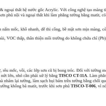
i & ngoại thất hệ nước gốc Acrylic. Với công nghệ tạo màng t
n phủ nội và ngoại thất khi làm phẳng tường bằng matit, có 
 nấm mốc, khô nhanh, dễ thi công, bề mặt sơn mịn màng, có 
i, VOC thấp, thân thiện môi trường do không chứa chì (Pb),
, rêu mốc, vôi, các lớp sơn cũ bị bong tróc. Đối với tường m
 nứt lớn, nhỏ cần phải xử lý bằng
TISCO CT-11A
. Làm phẳn
hà nhám lại tường, làm sạch bụi bám trên tường bằng chổi qu
tường không bả matit, trước khi sơn phủ
TISCO-T-006
, vì 