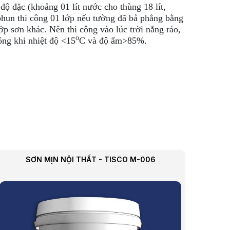
ộ đặc (khoảng 01 lít nước cho thùng 18 lít,
 phun thi công 01 lớp nếu tường đã bả phẳng bằng
p sơn khác. Nên thi công vào lúc trời nắng ráo,
o
ông khi nhiệt độ <15
C và độ ẩm>85%.
SƠN MỊN NỘI THẤT - TISCO M-006