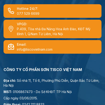
Hotline 24/7:
077 529 6699
VPGD:
P.409, Tòa nhà Đa Năng Hoa Anh Đào, KĐT Mỹ
Đình 1, Q.Nam Từ Liêm, Hà Nội
Email:
info@tiscovietnam.com
CÔNG TY CỔ PHẦN SƠN TISCO VIỆT NAM
Địa chỉ:
Số nhà 11, Tổ 6, Phường Phú Diễn, Quận Bắc Từ Liêm,
Hà Nội
MST:
0106867473 - Do Sở KHĐT TP Hà Nội
Cấp ngày 03/06/2015.
Điện thoại:
0242.212.8833