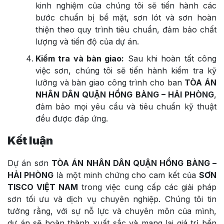
kinh nghiệm của chúng tôi sẽ tiến hành các
bước chuẩn bị bề mặt, sơn lót và sơn hoàn
thiện theo quy trình tiêu chuẩn, đảm bảo chất
lượng và tiến độ của dự án.
Kiểm tra và bàn giao:
Sau khi hoàn tất công
việc sơn, chúng tôi sẽ tiến hành kiểm tra kỹ
lưỡng và bàn giao công trình cho ban
TÒA ÁN
NHÂN DÂN QUẬN HỒNG BÀNG – HẢI PHÒNG
,
đảm bảo mọi yêu cầu và tiêu chuẩn kỹ thuật
đều được đáp ứng.
Kết luận
Dự án sơn
TÒA ÁN NHÂN DÂN QUẬN HỒNG BÀNG –
HẢI PHÒNG
là một minh chứng cho cam kết của
SƠN
TISCO VIỆT NAM
trong việc cung cấp các giải pháp
sơn tối ưu và dịch vụ chuyên nghiệp. Chúng tôi tin
tưởng rằng, với sự nỗ lực và chuyên môn của mình,
dự án sẽ hoàn thành xuất sắc và mang lại giá trị bền