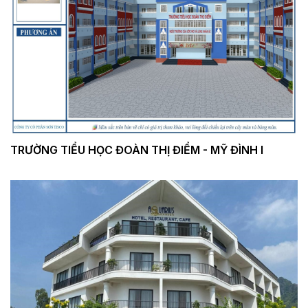
TRƯỜNG TIỂU HỌC ĐOÀN THỊ ĐIỂM - MỸ ĐÌNH I