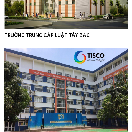
TRƯỜNG TRUNG CẤP LUẬT TÂY BẮC