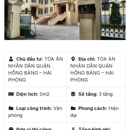
Chủ đầu tư:
TÒA ÁN
Địa chỉ:
TÒA ÁN
NHÂN DÂN QUẬN
NHÂN DÂN QUẬN
HỒNG BÀNG – HẢI
HỒNG BÀNG – HẢI
PHÒNG
PHÒNG
Diện tích:
0m2
Số tầng:
3 tầng
Loại công trình:
Văn
Phong cách:
Hiện
phòng
đại
Đơn vị thi công:
Tổng kinh phí: